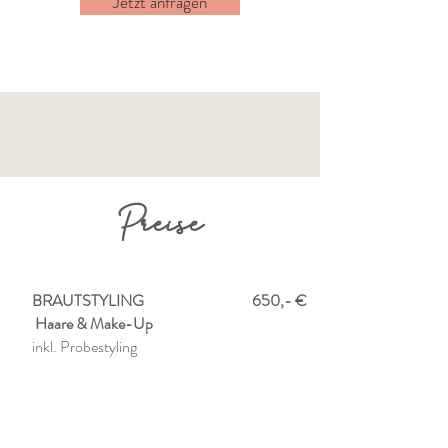
Jetzt anfragen
Preise
​BRAUTSTYLING
650,- €
Haare & Make-Up
inkl. Probestyling
300,- €
PROBESTYLING
inkl. Beratung (wird
später verrechnet)